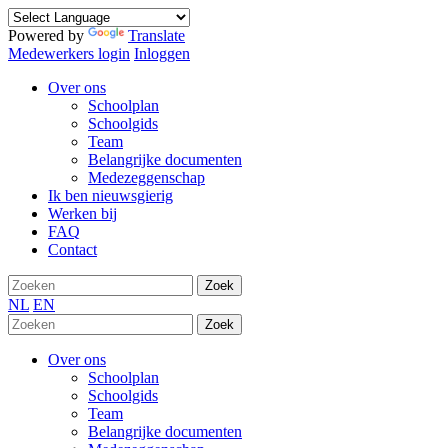
Powered by
Translate
Medewerkers login
Inloggen
Over ons
Schoolplan
Schoolgids
Team
Belangrijke documenten
Medezeggenschap
Ik ben nieuwsgierig
Werken bij
FAQ
Contact
Zoek
NL
EN
Zoek
Over ons
Schoolplan
Schoolgids
Team
Belangrijke documenten