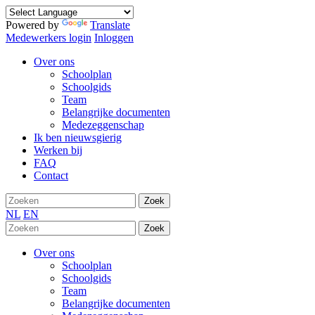
Powered by
Translate
Medewerkers login
Inloggen
Over ons
Schoolplan
Schoolgids
Team
Belangrijke documenten
Medezeggenschap
Ik ben nieuwsgierig
Werken bij
FAQ
Contact
Zoek
NL
EN
Zoek
Over ons
Schoolplan
Schoolgids
Team
Belangrijke documenten