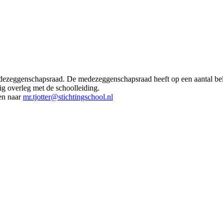
dezeggenschapsraad. De medezeggenschapsraad heeft op een aantal bela
g overleg met de schoolleiding.
en naar
mr.tjotter@stichtingschool.nl